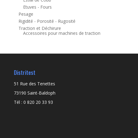
Etuves - Fours
Pesage
Rigidité - Porosité - Rugosité
Traction et Déchirure
Accessoires pour machines de traction
Distritest
51 Rue des Tenettes
73190 Saint-Baldoph
Tél : 0 820 20 33 93