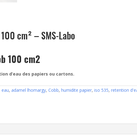
b 100 cm² – SMS-Labo
bb 100 cm2
ion d’eau des papiers ou cartons.
n eau
,
adamel lhomargy
,
Cobb
,
humidite papier
,
iso 535
,
retention d'