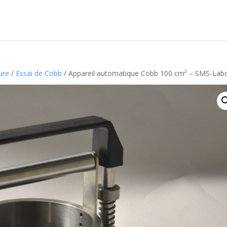
ure
/
Essai de Cobb
/ Appareil automatique Cobb 100 cm² – SMS-Lab