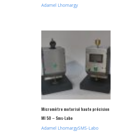
Adamel Lhomargy
Micromètre motorisé haute précision
MI 50 – Sms-Labo
Adamel Lhomargy
SMS-Labo