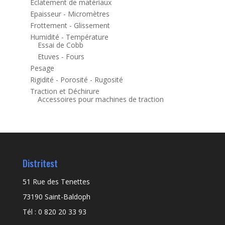
Eclatement de matériaux
Epaisseur - Micromètres
Frottement - Glissement
Humidité - Température
Essai de Cobb
Etuves - Fours
Pesage
Rigidité - Porosité - Rugosité
Traction et Déchirure
Accessoires pour machines de traction
Distritest
51 Rue des Tenettes
73190 Saint-Baldoph
Tél : 0 820 20 33 93